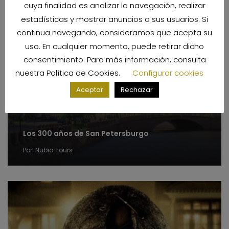
cuya finalidad es analizar la navegación, realizar
estadísticas y mostrar anuncios a sus usuarios. Si
continua navegando, consideramos que acepta su
uso. En cualquier momento, puede retirar dicho
consentimiento. Para más información, consulta
nuestra
Política de Cookies
.
Configurar cookies
Aceptar
Rechazar
Los 300 años de San Petersburgo
Por
Nubia Tours