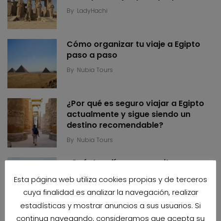
By
LadyHachi
Cómo organizar tu viaje a Egipto
paso a paso
By
Nubia Tours
¿Por qué es seguro viajar a Egipto
actualmente y sigue siendo un
destino recomendable?
By
Nubia Tours
¿Cuántos días se necesitan para
viajar a Egipto? Guía de circuitos
Esta página web utiliza cookies propias y de terceros
By
Nubia Tours
cuya finalidad es analizar la navegación, realizar
estadísticas y mostrar anuncios a sus usuarios. Si
continua navegando, consideramos que acepta su