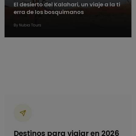
El desierto del Kalahari, un viaje a la ti
erra de los bosquimanos
By
Nubia Tours
Categorías
Destinos para viajar en 2026