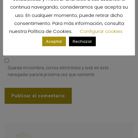
continua navegando, consideramos que acepta su
Email
*
uso. En cualquier momento, puede retirar dicho
consentimiento. Para más información, consulta
nuestra
Política de Cookies
.
Configurar cookies
Sitio web
Aceptar
Rechazar
Guarda mi nombre, correo electrónico y web en este
navegador para la próxima vez que comente.
Categorías