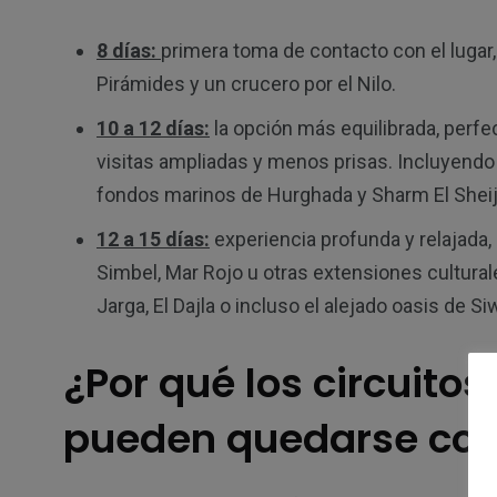
8 días:
primera toma de contacto con el lugar, 
Pirámides y un crucero por el Nilo.
10 a 12 días:
la opción más equilibrada, perfe
visitas ampliadas y menos prisas. Incluyendo v
fondos marinos de Hurghada y Sharm El Sheij
12 a 15 días:
experiencia profunda y relajada, 
Simbel, Mar Rojo u otras extensiones cultural
Jarga, El Dajla o incluso el alejado oasis de Si
¿Por qué los circuitos
pueden quedarse cor