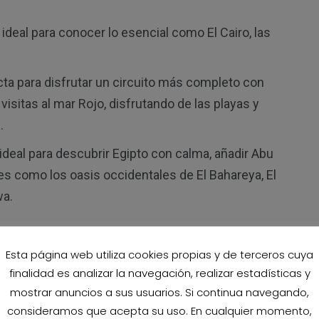
ideal para conocer lo esencial como El Cairo, las
cta para disfrutar un circuito más completo con
isitas al mar Rojo, disfrutando de las playas y
.
ideal para descubrir Egipto con calma, añadir Abu
es como los oasis occidentales de El Bahareya, El
wa.
 a Egipto de 8 días
Esta página web utiliza cookies propias y de terceros cuya
tos?
finalidad es analizar la navegación, realizar estadísticas y
mostrar anuncios a sus usuarios. Si continua navegando,
consideramos que acepta su uso. En cualquier momento,