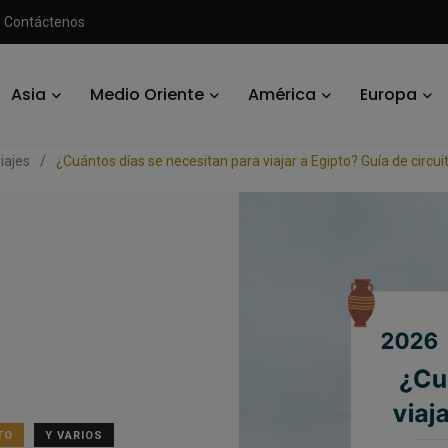
Contáctenos
Asia
Medio Oriente
América
Europa
iajes
/
¿Cuántos días se necesitan para viajar a Egipto? Guía de circui
TO
Y VARIOS