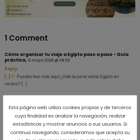
1 Comment
Cómo organizar tu viaje a Egipto paso a paso - Guía
práctica
,
12 mayo 2026 @ 08:53
Reply
[…]
Puedes leer más aquí:¿Vale la pena visitar Egipto en
verano? […]
Esta página web utiliza cookies propias y de terceros
cuya finalidad es analizar la navegación, realizar
Deja una respuesta
estadísticas y mostrar anuncios a sus usuarios. Si
continua navegando, consideramos que acepta su
Tu dirección de correo electrónico no será publicada.
Los