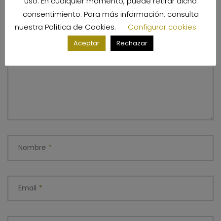
uso. En cualquier momento, puede retirar dicho
campos obligatorios están marcados con
*
consentimiento. Para más información, consulta
nuestra
Política de Cookies
.
Configurar cookies
Aceptar
Rechazar
Comentario
*
Nombre
*
Email
*