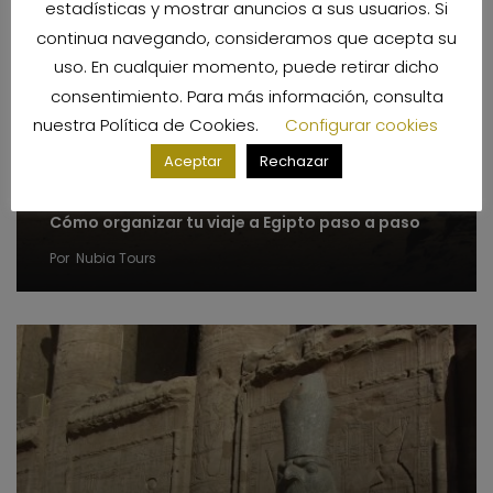
estadísticas y mostrar anuncios a sus usuarios. Si
continua navegando, consideramos que acepta su
uso. En cualquier momento, puede retirar dicho
consentimiento. Para más información, consulta
nuestra
Política de Cookies
.
Configurar cookies
Aceptar
Rechazar
Cómo organizar tu viaje a Egipto paso a paso
Por
Nubia Tours