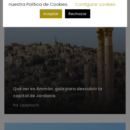
nuestra
Política de Cookies
.
Configurar cookies
Aceptar
Rechazar
Qué ver en Ammán: guía para descubrir la
capital de Jordania
Por
LadyHachi