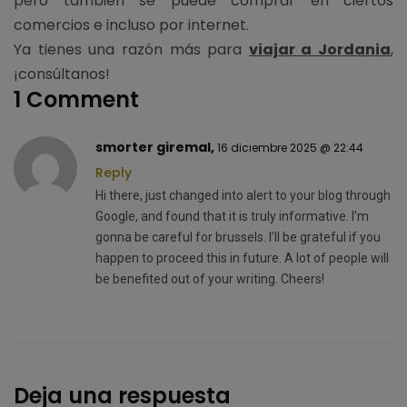
pero también se puede comprar en ciertos
comercios e incluso por internet.
Ya tienes una razón más para
viajar a Jordania
,
¡consúltanos!
1 Comment
smorter giremal,
16 diciembre 2025 @ 22:44
Reply
Hi there, just changed into alert to your blog through
Google, and found that it is truly informative. I’m
gonna be careful for brussels. I’ll be grateful if you
happen to proceed this in future. A lot of people will
be benefited out of your writing. Cheers!
Deja una respuesta