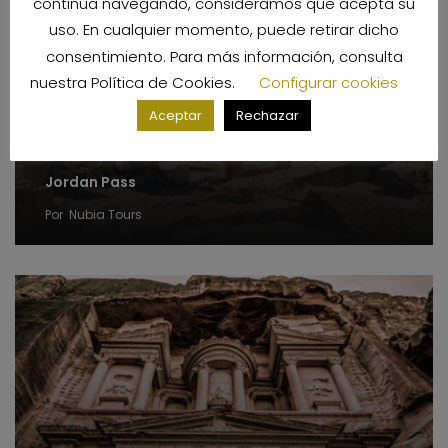
continua navegando, consideramos que acepta su
uso. En cualquier momento, puede retirar dicho
consentimiento. Para más información, consulta
nuestra
Política de Cookies
.
Configurar cookies
Aceptar
Rechazar
Jordan Pass
Por
Nubia Tours