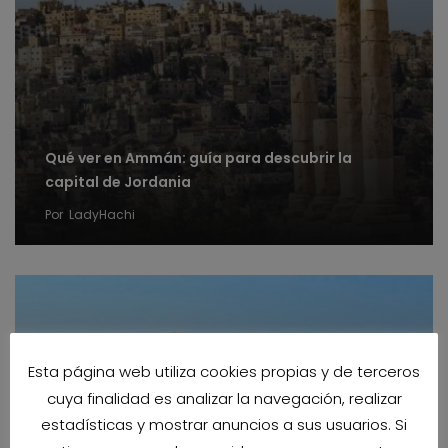
Qué ver en Ammán: guía para descubrir la
capital de Jordania
Por
LadyHachi
Esta página web utiliza cookies propias y de terceros
cuya finalidad es analizar la navegación, realizar
estadísticas y mostrar anuncios a sus usuarios. Si