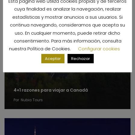
Esta página web utiliza cookies propias y de terceros
cuya finalidad es analizar la navegación, realizar
estadísticas y mostrar anuncios a sus usuarios. Si
continua navegando, consideramos que acepta su
uso. En cualquier momento, puede retirar dicho
consentimiento. Para más información, consulta
nuestra
Política de Cookies
.
Configurar cookies
Aceptar
Rechazar
4+1 razones para viajar a Canadá
Por
Nubia Tours