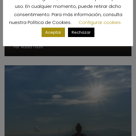
uso. En cualquier momento, puede retirar dicho
consentimiento. Para más información, consulta
nuestra
Política de Cookies
.
Configurar cookies
Aceptar
Rechazar
Los viajes a Sudán y el coronavirus
Por
Nubia Tours