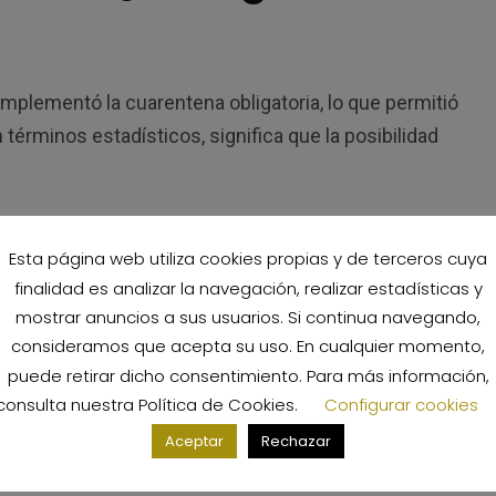
implementó la cuarentena obligatoria, lo que permitió
términos estadísticos, significa que la posibilidad
n turismo para reducir lo mayor posible el riesgo de
Esta página web utiliza cookies propias y de terceros cuya
finalidad es analizar la navegación, realizar estadísticas y
mostrar anuncios a sus usuarios. Si continua navegando,
se espera que muy pronto se recupere el turismo
consideramos que acepta su uso. En cualquier momento,
puede retirar dicho consentimiento. Para más información,
consulta nuestra
Política de Cookies
.
Configurar cookies
Aceptar
Rechazar