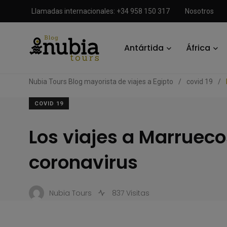
Llamadas internacionales: +34 958 150 317
Nosotros
Antártida
África
Nubia Tours Blog mayorista de viajes a Egipto
/
covid 19
/
COVID 19
Los viajes a Marrueco
coronavirus
Nubia Tours
837 Visitas