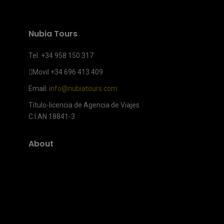
Nubia Tours
Tel. +34 958 150 317
Movil
+34 696 413 409
Email:
info@nubiatours.com
Título-licencia de Agencia de Viajes
C.I.AN 18841-3
About