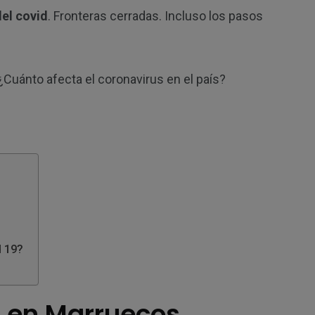
C
el covid
. Fronteras cerradas. Incluso los pasos
Cuánto afecta el coronavirus en el país?
d 19?
s en Marruecos