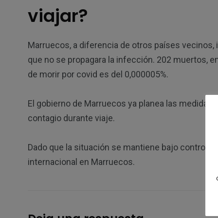
viajar?
Marruecos, a diferencia de otros países vecinos, 
que no se propagara la infección. 202 muertos, en 
de morir por covid es del 0,000005%.
El gobierno de Marruecos ya planea las medidas e
contagio durante viaje.
Dado que la situación se mantiene bajo control, 
internacional en Marruecos.