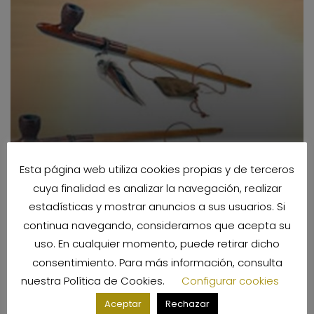
Esta página web utiliza cookies propias y de terceros
cuya finalidad es analizar la navegación, realizar
estadísticas y mostrar anuncios a sus usuarios. Si
continua navegando, consideramos que acepta su
Leyendas de la India
uso. En cualquier momento, puede retirar dicho
Por
Nubia Tours
consentimiento. Para más información, consulta
nuestra
Política de Cookies
.
Configurar cookies
Aceptar
Rechazar