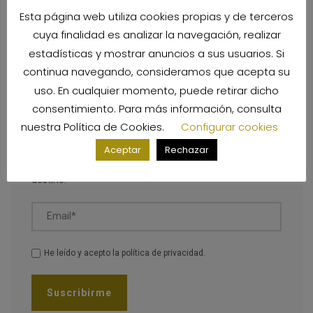
Esta página web utiliza cookies propias y de terceros
Categorías
cuya finalidad es analizar la navegación, realizar
estadísticas y mostrar anuncios a sus usuarios. Si
continua navegando, consideramos que acepta su
uso. En cualquier momento, puede retirar dicho
consentimiento. Para más información, consulta
Destinos para viajar en 2026
nuestra
Política de Cookies
.
Configurar cookies
Suscríbete a nuestro boletín para estar al día de las
Aceptar
Rechazar
mejores ofertas de viajes y las últimas noticias de cada
destino.
Email*
He leído y acepto la
política de privacidad
.