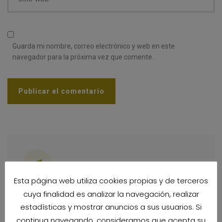
Guarda mi nombre, correo electrónico y web en este
navegador para la próxima vez que comente.
Categorías
Esta página web utiliza cookies propias y de terceros
cuya finalidad es analizar la navegación, realizar
Destinos para viajar en 2026
estadísticas y mostrar anuncios a sus usuarios. Si
continua navegando, consideramos que acepta su
Suscríbete a nuestro boletín para estar al día de las