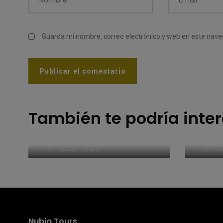
Nombre
*
Email
*
Guarda mi nombre, correo electrónico y web en este nav
También te podría inte
Qué 
Los 5 must de Dresde
alre
Por
Nubia Tours
Por
Nu
Nubia Tours