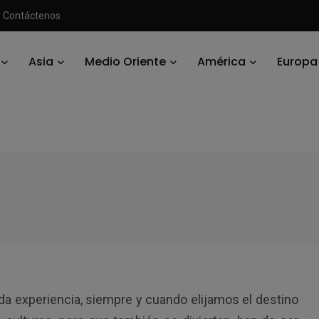
Contáctenos
Asia
Medio Oriente
América
Europa
mania
/
Alemania para niños
C
da experiencia, siempre y cuando elijamos el destino