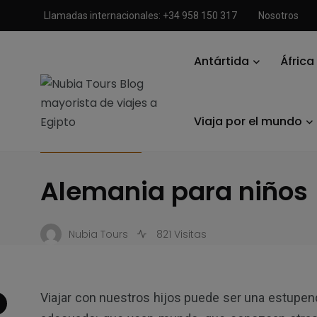
Llamadas internacionales: +34 958 150 317
Nosotros
Antártida
África
Nubia Tours Blog mayorista de viajes a Egipto
/
Viajar a Ale
Viaja por el mundo
VIAJAR A ALEMANIA
Alemania para niños
Nubia Tours
821 Visitas
Viajar con nuestros hijos puede ser una estupen