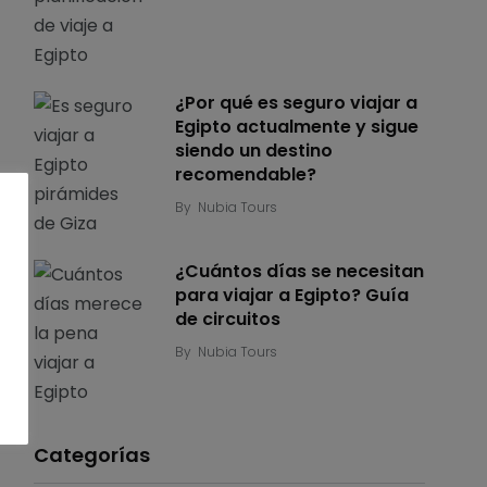
¿Por qué es seguro viajar a
Egipto actualmente y sigue
siendo un destino
recomendable?
By
Nubia Tours
¿Cuántos días se necesitan
para viajar a Egipto? Guía
de circuitos
By
Nubia Tours
Categorías