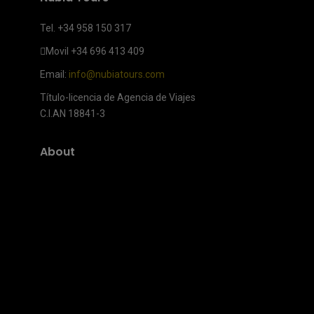
Tel. +34 958 150 317
Movil
+34 696 413 409
Email:
info@nubiatours.com
Título-licencia de Agencia de Viajes
C.I.AN 18841-3
About