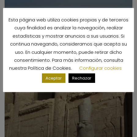
Esta página web utiliza cookies propias y de terceros
cuya finalidad es analizar la navegación, realizar
estadísticas y mostrar anuncios a sus usuarios. Si
continua navegando, consideramos que acepta su
uso. En cualquier momento, puede retirar dicho
Cómo organizar tu viaje a Egipto paso a paso
consentimiento. Para más información, consulta
Por
Nubia Tours
nuestra
Política de Cookies
.
Configurar cookies
Aceptar
Rechazar