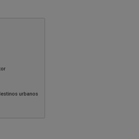
C
xor
destinos urbanos