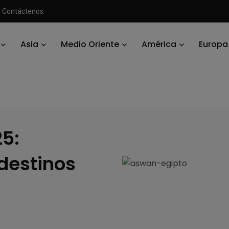
Contáctenos
Asia
Medio Oriente
América
Europa
to
/
Turismo en Egipto 2025: tendencias y nuevos destinos por descub
25:
destinos