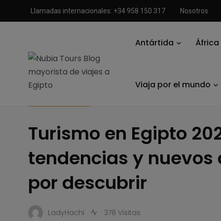
Llamadas internacionales: +34 958 150 317
Nosotros
Antártida
África
Nubia Tours Blog mayorista de viajes a Egipto
/
Viajar a Egip
Viaja por el mundo
VIAJAR A EGIPTO
Turismo en Egipto 20
tendencias y nuevos 
por descubrir
LadyHachi
378 Visitas