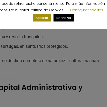
puede retirar dicho consentimiento. Para más información,
populares, el
turismo en Egipto
en el Mar Rojo se
consulta nuestra
Política de Cookies
.
Configurar cookies
Aceptar
Rechazar
os y amantes del ecoturismo.
na y resorts tranquilos.
y tortugas
, en santuarios protegidos.
mo destino completo de naturaleza, cultura marina y
pital Administrativa y