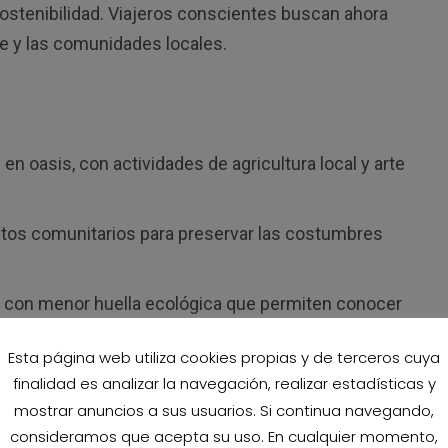
sostenibilidad. Viajeros conscientes buscan ahora
e y las comunidades locales.
 en oasis, con actividades de agricultura local y arte
tos comunitarios para preservar las costumbres
e con menor huella ecológica que permiten conocer
Esta página web utiliza cookies propias y de terceros cuya
finalidad es analizar la navegación, realizar estadísticas y
buceo
mostrar anuncios a sus usuarios. Si continua navegando,
consideramos que acepta su uso. En cualquier momento,