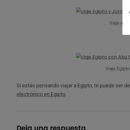
Viaje a Eg
Viaje Egipt
Si estás pensando viajar a Egipto, te puede ser de
electrónico en Egipto
.
Deja una respuesta