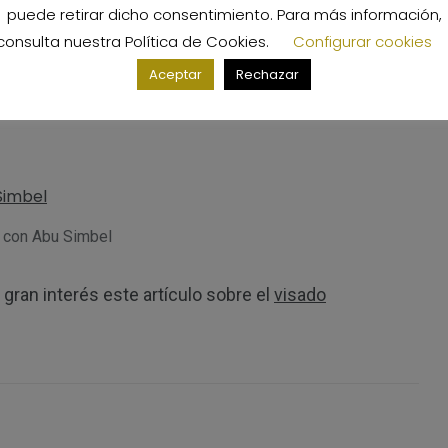
puede retirar dicho consentimiento. Para más información,
consulta nuestra
Política de Cookies
.
Configurar cookies
Aceptar
Rechazar
ipto y Jordania
o con Abu Simbel
 gran interés este artículo sobre el
visado