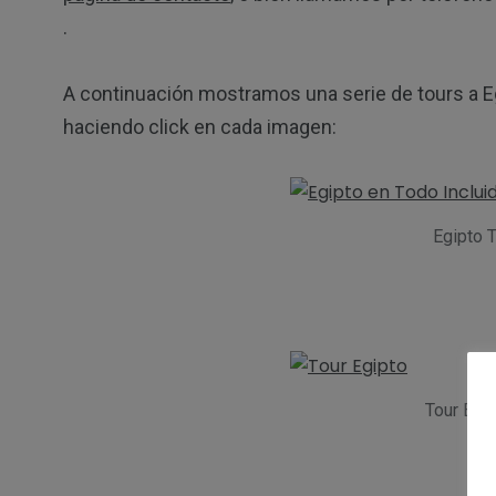
.
A continuación mostramos una serie de tours a E
haciendo click en cada imagen:
Egipto T
Tour Egip