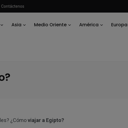
Contáctenos
Asia
Medio Oriente
América
Europa
to
/
¿Buscas tours a Egipto?
o?
C
les? ¿Cómo
viajar a Egipto?