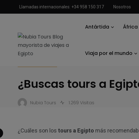
Llamadas internacionales: +34 958 150 317
Nosotros
Antártida
África
Nubia Tours Blog mayorista de viajes a Egipto
/
Viajar a Egip
Viaja por el mundo
VIAJAR A EGIPTO
¿Buscas tours a Egipt
Nubia Tours
1.269 Visitas
¿Cuáles son los
tours a Egipto
más recomendab