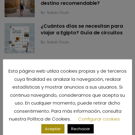
destino recomendable?
By
Nubia Tours
¿Cuántos días se necesitan para
viajar a Egipto? Guía de circuitos
By
Nubia Tours
Categorías
Esta página web utiliza cookies propias y de terceros
cuya finalidad es analizar la navegación, realizar
estadísticas y mostrar anuncios a sus usuarios. Si
continua navegando, consideramos que acepta su
uso. En cualquier momento, puede retirar dicho
Business
consentimiento. Para más información, consulta
nuestra
Política de Cookies
.
Configurar cookies
También te podría interesar
Aceptar
Rechazar