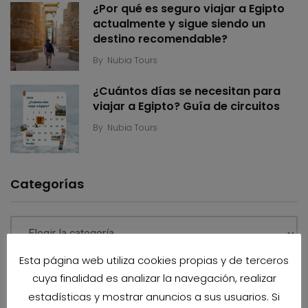
¿Por qué es seguro viajar a Egipto
actualmente y sigue siendo un
destino recomendable?
By
Nubia Tours
¿Cuántos días se necesitan para
viajar a Egipto? Guía de circuitos
By
Nubia Tours
Categorías
Esta página web utiliza cookies propias y de terceros
cuya finalidad es analizar la navegación, realizar
Business
estadísticas y mostrar anuncios a sus usuarios. Si