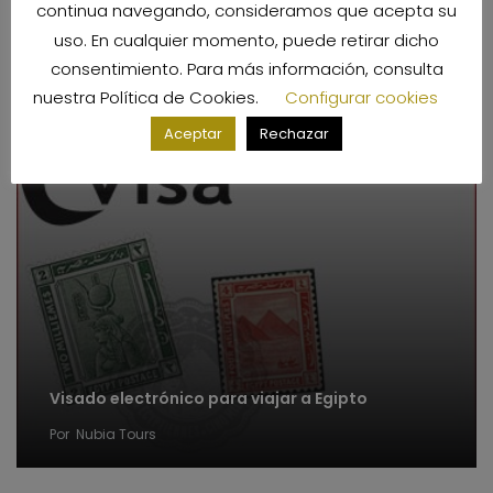
continua navegando, consideramos que acepta su
También te podría interesar
uso. En cualquier momento, puede retirar dicho
consentimiento. Para más información, consulta
nuestra
Política de Cookies
.
Configurar cookies
Aceptar
Rechazar
Visado electrónico para viajar a Egipto
Por
Nubia Tours