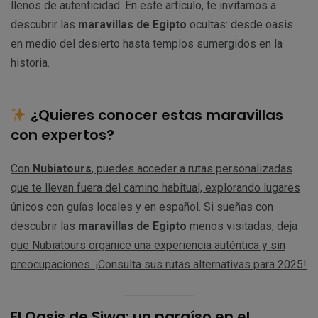
llenos de autenticidad. En este artículo, te invitamos a
descubrir las
maravillas de Egipto
ocultas: desde oasis
en medio del desierto hasta templos sumergidos en la
historia.
¿Quieres conocer estas maravillas
con expertos?
Con
Nubiatours
, puedes acceder a rutas personalizadas
que te llevan fuera del camino habitual, explorando lugares
únicos con guías locales y en español. Si sueñas con
descubrir las
maravillas de Egipto
menos visitadas, deja
que Nubiatours organice una experiencia auténtica y sin
preocupaciones. ¡Consulta sus rutas alternativas para 2025!
El Oasis de Siwa: un paraíso en el