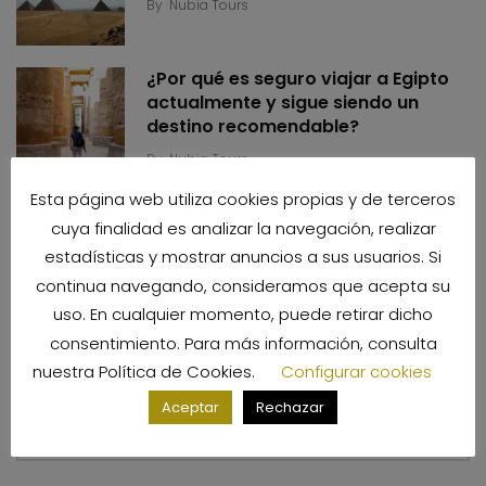
By
Nubia Tours
¿Por qué es seguro viajar a Egipto
actualmente y sigue siendo un
destino recomendable?
By
Nubia Tours
Esta página web utiliza cookies propias y de terceros
¿Cuántos días se necesitan para
cuya finalidad es analizar la navegación, realizar
viajar a Egipto? Guía de circuitos
estadísticas y mostrar anuncios a sus usuarios. Si
By
Nubia Tours
continua navegando, consideramos que acepta su
uso. En cualquier momento, puede retirar dicho
consentimiento. Para más información, consulta
Categorías
nuestra
Política de Cookies
.
Configurar cookies
Aceptar
Rechazar