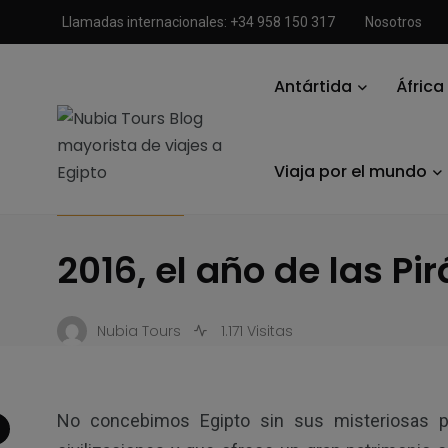
Llamadas internacionales: +34 958 150 317
Nosotros
Antártida
África
Nubia Tours Blog mayorista de viajes a Egipto
/
Viajar a Egip
Viaja por el mundo
VIAJAR A EGIPTO
2016, el año de las P
Nubia Tours
1.171 Visitas
No concebimos Egipto sin sus misteriosas p