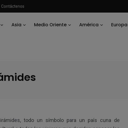
Contáctenos
Asia
Medio Oriente
América
Europa
to
/
2016, el año de las Pirámides
irámides
C
irámides, todo un símbolo para un país cuna de