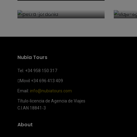
maravillas del mundo
8 dí
sin perderte nada
Por
LadyHachi
Por
Nu
Nubia Tours
Tel. +34 958 150 317
Movil
+34 696 413 409
Email:
info@nubiatours.com
Título-licencia de Agencia de Viajes
C.I.AN 18841-3
About