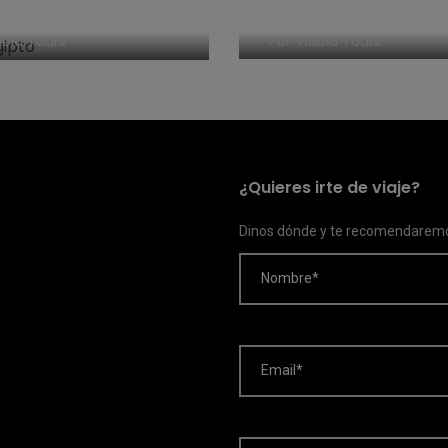
as
Egipto en 2018
bia Tours
Por
Nubia Tours
¿Quieres irte de viaje?
Dinos dónde y te recomendaremo
Nombre*
Email*