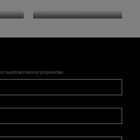
Mejores ofertas a Egipto
Por
Nubia Tours
s nuestras mejores propuestas.