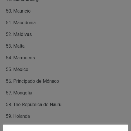
Mauricio
Macedonia
Maldivas
Malta
Marruecos
México
Principado de Mónaco
Mongolia
The República de Nauru
Holanda
Nueva Zelanda