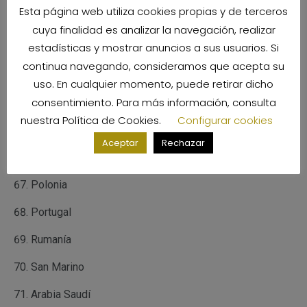
Esta página web utiliza cookies propias y de terceros
Noruega
cuya finalidad es analizar la navegación, realizar
estadísticas y mostrar anuncios a sus usuarios. Si
Emiratos Árabes
continua navegando, consideramos que acepta su
Sultanato de Omán
uso. En cualquier momento, puede retirar dicho
consentimiento. Para más información, consulta
República de Palau
nuestra
Política de Cookies
.
Configurar cookies
Panamá
Aceptar
Rechazar
Perú
Polonia
Portugal
Rumanía
San Marino
Arabia Saudí