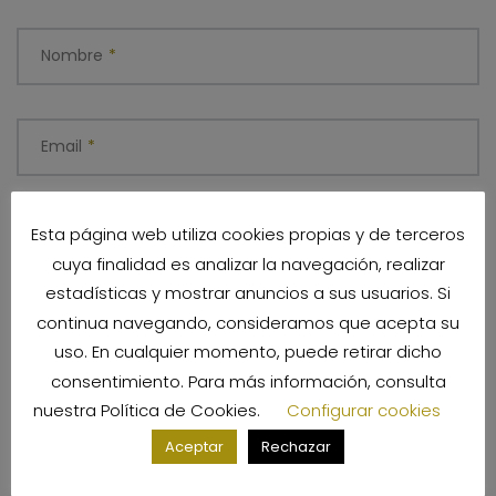
Nombre
*
Email
*
Esta página web utiliza cookies propias y de terceros
Sitio web
cuya finalidad es analizar la navegación, realizar
estadísticas y mostrar anuncios a sus usuarios. Si
continua navegando, consideramos que acepta su
Guarda mi nombre, correo electrónico y web en este
uso. En cualquier momento, puede retirar dicho
navegador para la próxima vez que comente.
consentimiento. Para más información, consulta
nuestra
Política de Cookies
.
Configurar cookies
Aceptar
Rechazar