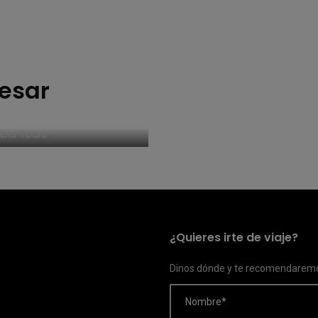
resar
rva de tortugas de
l Jinz
bia Tours
¿Quieres irte de viaje?
Dinos dónde y te recomendaremo
Nombre*