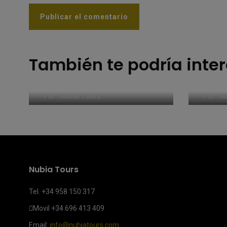
También te podría inte
Rese
Mascate – Omán
Ras A
Por
Nubia Tours
Por
Nu
Nubia Tours
Tel. +34 958 150 317
Movil
+34 696 413 409
Email:
info@nubiatours.com