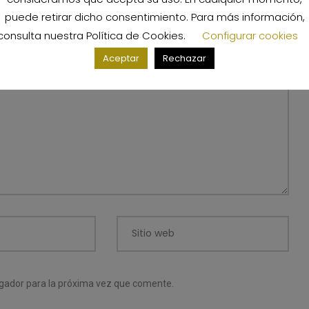
puede retirar dicho consentimiento. Para más información,
consulta nuestra
Política de Cookies
.
Configurar cookies
s campos obligatorios están marcados con
*
Aceptar
Rechazar
Sitio web
egador para la próxima vez que comente.