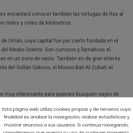
 les encantará conocer también las tortugas de Ras al
rer miles y miles de kilómetros.
 de Omán, cuya capital fue por cierto fundada en el
 del Medio Oriente. Son curiosos y llamativos el
ras en un zona de oasis. También es de gran interés
uita del Sultán Qaboos, el Museo Bait Al-Zubait, el
n muy interesante para quienes busquen viajes de
ran belleza natural.
Esta página web utiliza cookies propias y de terceros cuya
finalidad es analizar la navegación, realizar estadísticas y
mostrar anuncios a sus usuarios. Si continua navegando,
consideramos que acepta su uso. En cualquier momento,