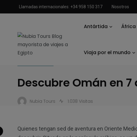
Llamadas internacionales: +34 958 150 317
Nosotros
Antártida
África
Nubia Tours Blog mayorista de viajes a Egipto
/
Viajar a Om
Viaja por el mundo
VIAJAR A OMÁN
Descubre Omán en 7 
Nubia Tours
1.038 Visitas
Quienes tengan sed de aventura en Oriente Medio