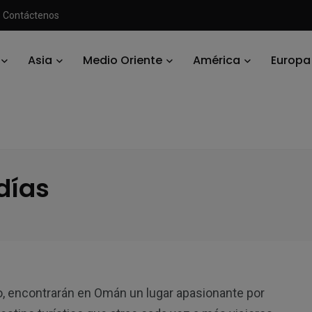
Contáctenos
Asia
Medio Oriente
América
Europa
án
/
Descubre Omán en 7 días
días
C
, encontrarán en Omán un lugar apasionante por