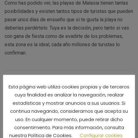
Como has podido ver, las playas de Malasia tienen tantas
posibilidades y existen tantos tipos de turistas que pueden
pasar unos días de ensueño que si te gusta la playa no
deberías perdértelo. Tuya es la decisión, pero tanto si vas
con gana de fiesta como de evadirte de los problemas,
esta zona es la ideal, cada año millones de turistas lo
confirman.
Deja una respuesta
Esta página web utiliza cookies propias y de terceros
cuya finalidad es analizar la navegación, realizar
estadísticas y mostrar anuncios a sus usuarios. Si
Tu dirección de correo electrónico no será publicada.
Los
continua navegando, consideramos que acepta su
campos obligatorios están marcados con
*
uso. En cualquier momento, puede retirar dicho
consentimiento. Para más información, consulta
Comentario
*
nuestra
Política de Cookies
.
Configurar cookies