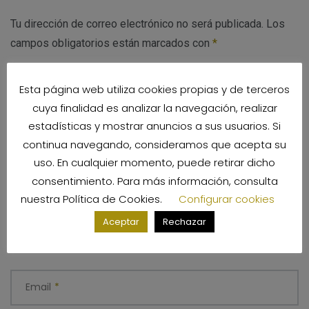
Tu dirección de correo electrónico no será publicada.
Los
campos obligatorios están marcados con
*
Esta página web utiliza cookies propias y de terceros
Comentario
*
cuya finalidad es analizar la navegación, realizar
estadísticas y mostrar anuncios a sus usuarios. Si
continua navegando, consideramos que acepta su
uso. En cualquier momento, puede retirar dicho
consentimiento. Para más información, consulta
nuestra
Política de Cookies
.
Configurar cookies
Aceptar
Rechazar
Nombre
*
Email
*