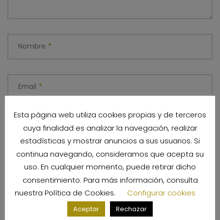
Nombre
*
Email
*
Esta página web utiliza cookies propias y de terceros
Sitio web
cuya finalidad es analizar la navegación, realizar
estadísticas y mostrar anuncios a sus usuarios. Si
continua navegando, consideramos que acepta su
uso. En cualquier momento, puede retirar dicho
Guarda mi nombre, correo electrónico y web en este
consentimiento. Para más información, consulta
navegador para la próxima vez que comente.
nuestra
Política de Cookies
.
Configurar cookies
Aceptar
Rechazar