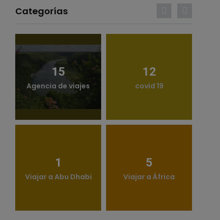
Categorías
15
12
Agencia de viajes
covid 19
1
5
Viajar a Abu Dhabi
Viajar a África