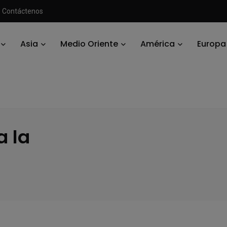
Contáctenos
Asia
Medio Oriente
América
Europa
ntártida
/
Consejos para viajar a la Antártida
a la