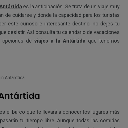
 Antártida
es la anticipación. Se trata de un viaje muy
an de cuidarse y donde la capacidad para los turistas
cer este curioso e interesante destino, no dejes tu
e desistir. Así consulta tu calendario de vacaciones
2
5
s opciones de
viajes a la Antártida
que tenemos
kistán
Viajes fotográficos
Y varios
in Antarctica
 Antártida
etnam
es el barco que te llevará a conocer los lugares más
de pasarán tu tiempo libre. Aunque todas las comidas