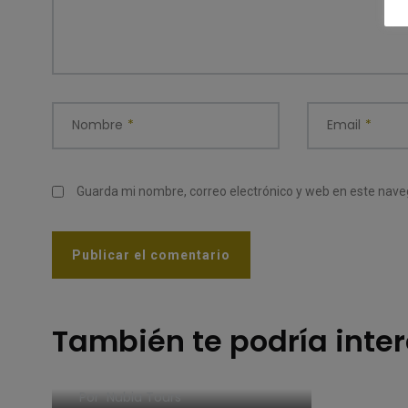
Nombre
*
Email
*
Guarda mi nombre, correo electrónico y web en este nav
También te podría inte
Cómo hacer para viajar
a la Antártida
Por
Nubia Tours