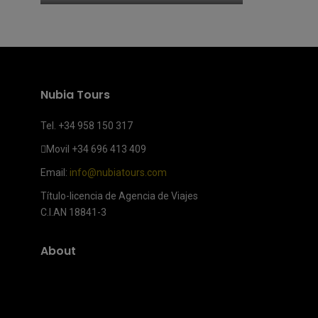
Nubia Tours
Tel. +34 958 150 317
Movil
+34 696 413 409
Email:
info@nubiatours.com
Título-licencia de Agencia de Viajes
C.I.AN 18841-3
About