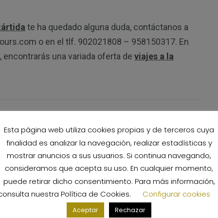
tártida
te ha quedado alguna duda, contáctanos a
tours.com o en el tlf. 902021808 – 958150317. En
 encontrarás una variada oferta de
viajes a la
Esta página web utiliza cookies propias y de terceros cuya
finalidad es analizar la navegación, realizar estadísticas y
s campos obligatorios están marcados con
*
mostrar anuncios a sus usuarios. Si continua navegando,
consideramos que acepta su uso. En cualquier momento,
puede retirar dicho consentimiento. Para más información,
consulta nuestra
Política de Cookies
.
Configurar cookies
Aceptar
Rechazar