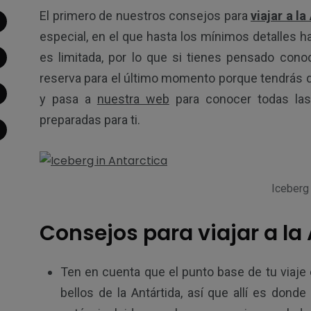
El primero de nuestros consejos para
viajar a la
especial, en el que hasta los mínimos detalles h
es limitada, por lo que si tienes pensado cono
reserva para el último momento porque tendrás qu
1
1
1
y pasa a
nuestra web
para conocer todas la
preparadas para ti.
ajar a Suiza
Viajar a Túnez
Viajar a Uzbe
Iceberg 
Consejos para viajar a la
3
1
4
ar a Tanzania
Viajar a Venezuela
Viajar a Vi
Ten en cuenta que el punto base de tu viaje 
bellos de la Antártida, así que allí es don